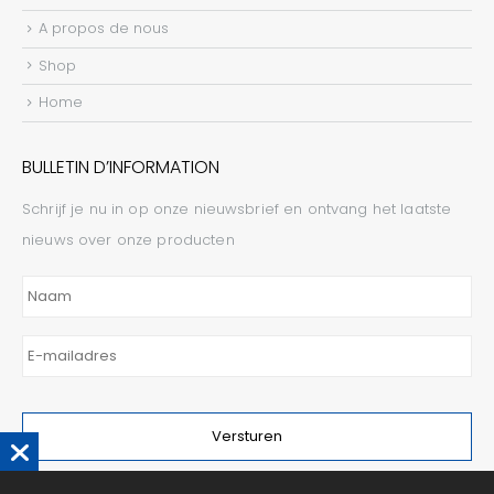
A propos de nous
Shop
Home
BULLETIN D’INFORMATION
Schrijf je nu in op onze nieuwsbrief en ontvang het laatste
nieuws over onze producten
Naam
E-
mailadres