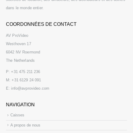
dans le monde entier.
COORDONNÉES DE CONTACT
AV ProVideo
E-VISION Laser 11000-4K UHD Used, only 16 laser hours
Westhoven 17
€
9.500,00
6042 NV Roermond
The Netherlands
Vinten Pro-Ped(gray) with Vinten Vision 20 Fluid Head
P:
+31 475 211 236
M:
+31 6129 24 091
€
3.750,00
E:
info@avprovideo.com
Vinten Osprey Plus with Vinten Vision 22 Fluid Head
NAVIGATION
€
6.750,00
Caisses
A propos de nous