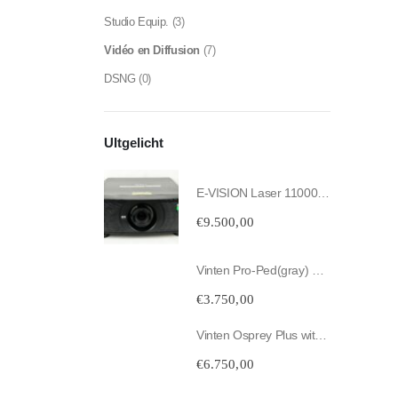
Studio Equip.
(3)
Vidéo en Diffusion
(7)
DSNG
(0)
UItgelicht
E-VISION Laser 11000-4K UHD Used, only 16 laser hours
€
9.500,00
Vinten Pro-Ped(gray) with Vinten Vision 20 Fluid Head
€
3.750,00
Vinten Osprey Plus with Vinten Vision 22 Fluid Head
€
6.750,00